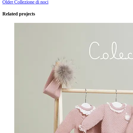
Older
Collezione di noci
Related projects