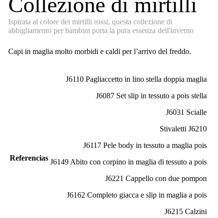
Collezione di mirtilli
Ispirata al colore dei mirtilli rossi, questa collezione di
abbigliamento per bambini porta la pura essenza dell'inverno
Capi in maglia molto morbidi e caldi per l’arrivo del freddo.
J6110 Pagliaccetto in lino stella doppia maglia
J6087 Set slip in tessuto a pois stella
J6031 Scialle
Stivaletti J6210
J6117 Pele body in tessuto a maglia pois
Referencias
J6149 Abito con corpino in maglia di tessuto a pois
J6221 Cappello con due pompon
J6162 Completo giacca e slip in maglia a pois
J6215 Calzini