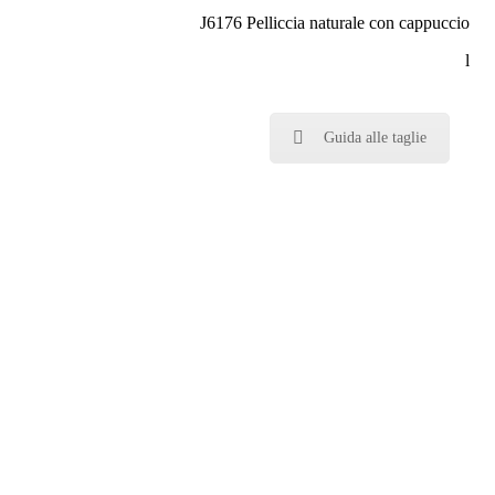
J6176 Pelliccia naturale con cappuccio
l
Guida alle taglie