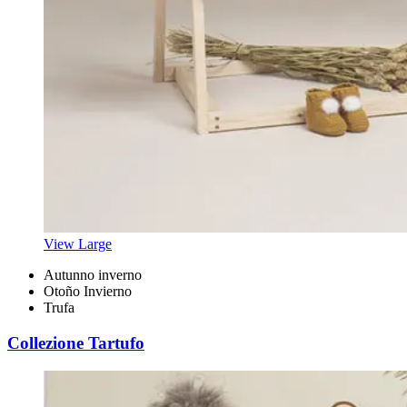
View Large
Autunno inverno
Otoño Invierno
Trufa
Collezione Tartufo