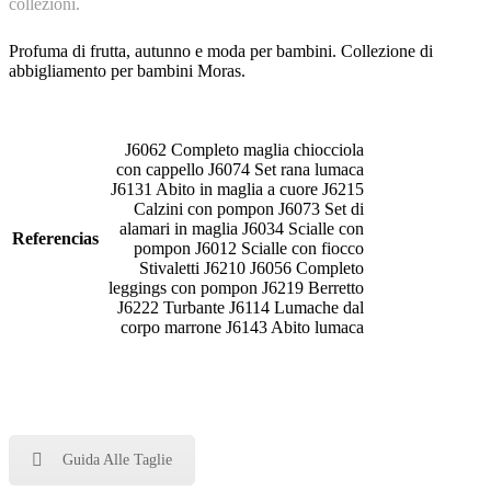
collezioni.
Profuma di frutta, autunno e moda per bambini. Collezione di
abbigliamento per bambini Moras.
J6062 Completo maglia chiocciola
con cappello J6074 Set rana lumaca
J6131 Abito in maglia a cuore J6215
Calzini con pompon J6073 Set di
alamari in maglia J6034 Scialle con
Referencias
pompon J6012 Scialle con fiocco
Stivaletti J6210 J6056 Completo
leggings con pompon J6219 Berretto
J6222 Turbante J6114 Lumache dal
corpo marrone J6143 Abito lumaca
Guida Alle Taglie