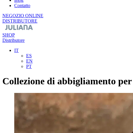
Blog
Contatto
NEGOZIO ONLINE
DISTRIBUTORE
SHOP
Distributore
IT
ES
EN
PT
Collezione di abbigliamento pe