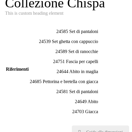
Collezione Chispa
This is custom heading element
24585 Set di pantaloni
24539 Set ghetta con cappuccio
24589 Set di ranocchie
24751 Fascia per capelli
Riferimenti
24644 Abito in maglia
24685 Pettorina e bretella con giacca
24581 Set di pantaloni
24649 Abito
24703 Giacca