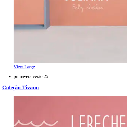
View Large
primavera verão 25
Coleção Tivano