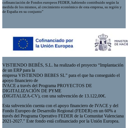
cofinanciación de Fondos europeos FEDER, habiendo contribuido según la
medida de los mismos, al crecimiento económico de esta empresa, su región y
de España en su conjunto”
VISTIENDO BEBÉS, S.L. ha realizado el proyecto “Implantación
de un ERP para la
empresa VISTIENDO BEBES SL” para el que ha conseguido el
apoyo financiero de
IVACE a través del Programa PROYECTOS DE
DIGITALIZACIÓN DE PYME
(DIGITALIZA-CV), con una subvención de 13.122,00€.
Esta subvención cuenta con el apoyo financiero de IVACE y del
Fondo Europeo de Desarrollo Regional (FEDER) en un 60% a
través del Programa Operativo FEDER de la Comunitat Valenciana
2021-2027." Este fondo está cofinanciado por la Unión Europea.