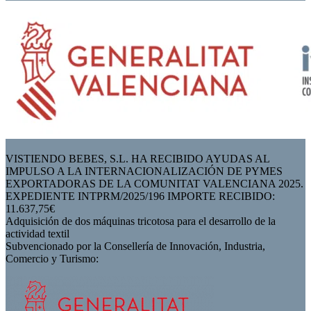
VISTIENDO BEBES, S.L. HA RECIBIDO AYUDAS AL
IMPULSO A LA INTERNACIONALIZACIÓN DE PYMES
EXPORTADORAS DE LA COMUNITAT VALENCIANA 2025.
EXPEDIENTE INTPRM/2025/196 IMPORTE RECIBIDO:
11.637,75€
Adquisición de dos máquinas tricotosa para el desarrollo de la
actividad textil
Subvencionado por la Consellería de Innovación, Industria,
Comercio y Turismo: