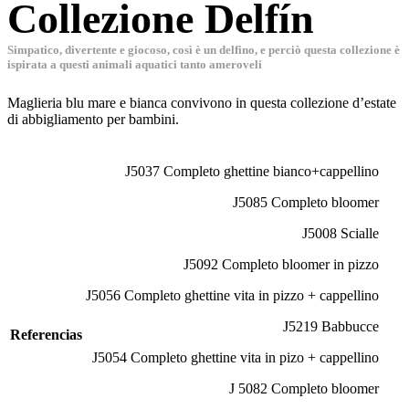
Collezione Delfín
Simpatico, divertente e giocoso, così è un delfino, e perciò questa collezione è
ispirata a questi animali aquatici tanto ameroveli
Maglieria blu mare e bianca convivono in questa collezione d’estate
di abbigliamento per bambini.
J5037 Completo ghettine bianco+cappellino
J5085 Completo bloomer
J5008 Scialle
J5092 Completo bloomer in pizzo
J5056 Completo ghettine vita in pizzo + cappellino
J5219 Babbucce
Referencias
J5054 Completo ghettine vita in pizo + cappellino
J 5082 Completo bloomer