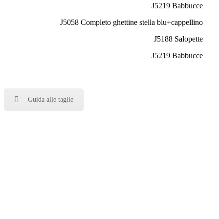
J5219 Babbucce
J5058 Completo ghettine stella blu+cappellino
J5188 Salopette
J5219 Babbucce
Guida alle taglie