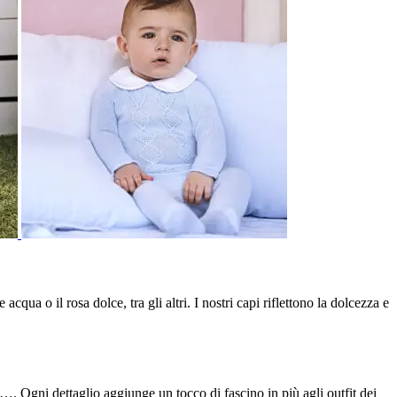
acqua o il rosa dolce, tra gli altri. I nostri capi riflettono la dolcezza e
. Ogni dettaglio aggiunge un tocco di fascino in più agli outfit dei