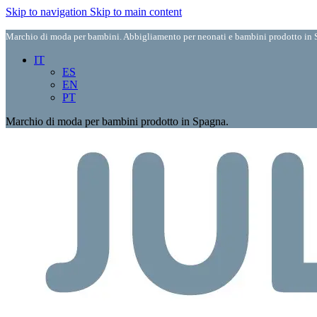
Skip to navigation
Skip to main content
Marchio di moda per bambini. Abbigliamento per neonati e bambini prodotto in S
IT
ES
EN
PT
Marchio di moda per bambini prodotto in Spagna.