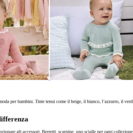
moda per bambini. Tinte tenui come il beige, il bianco, l’azzurro, il verde 
differenza
nare gli accessori. Berretti, scarpine, uno scialle per ogni collezione…