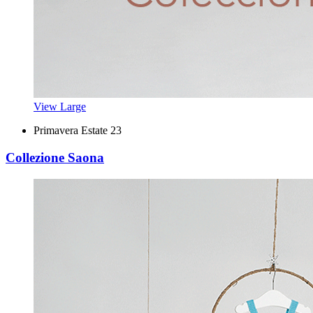
View Large
Primavera Estate 23
Collezione Saona