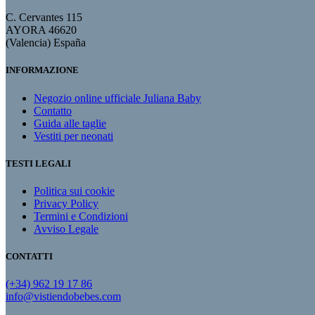
C. Cervantes 115
AYORA 46620
(Valencia) España
INFORMAZIONE
Negozio online ufficiale Juliana Baby
Contatto
Guida alle taglie
Vestiti per neonati
TESTI LEGALI
Politica sui cookie
Privacy Policy
Termini e Condizioni
Avviso Legale
CONTATTI
(+34) 962 19 17 86
info@vistiendobebes.com