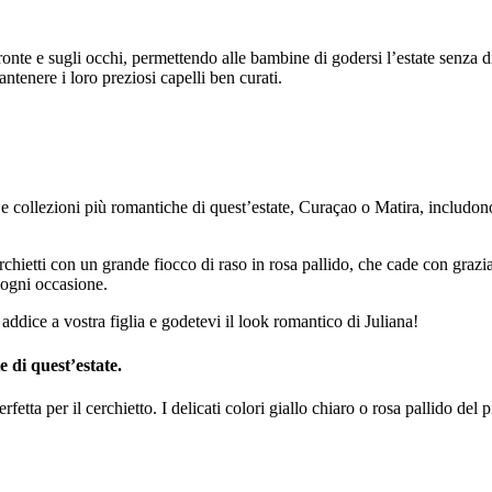
ronte e sugli occhi, permettendo alle bambine di godersi l’estate senza d
ntenere i loro preziosi capelli ben curati.
Le collezioni più romantiche di quest’estate, Curaçao o Matira, includono
erchietti con un grande fiocco di raso in rosa pallido, che cade con grazi
 ogni occasione.
 addice a vostra figlia e godetevi il look romantico di Juliana!
e di quest’estate.
rfetta per il cerchietto. I delicati colori giallo chiaro o rosa pallido del