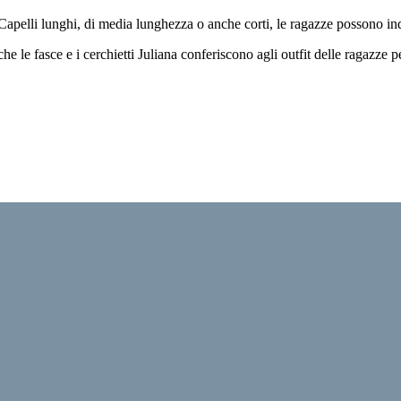
ci. Capelli lunghi, di media lunghezza o anche corti, le ragazze possono in
he le fasce e i cerchietti Juliana conferiscono agli outfit delle ragazze pe