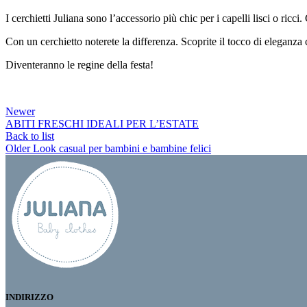
I cerchietti Juliana sono l’accessorio più chic per i capelli lisci o ric
Con un cerchietto noterete la differenza. Scoprite il tocco di eleganza c
Diventeranno le regine della festa!
Newer
ABITI FRESCHI IDEALI PER L’ESTATE
Back to list
Older
Look casual per bambini e bambine felici
INDIRIZZO