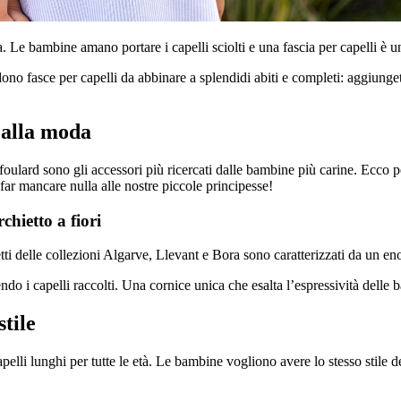
na. Le bambine amano portare i capelli sciolti e una fascia per capelli è u
o fasce per capelli da abbinare a splendidi abiti e completi: aggiungete 
 alla moda
i foulard sono gli accessori più ricercati dalle bambine più carine. Ecco 
 far mancare nulla alle nostre piccole principesse!
hietto a fiori
ti delle collezioni Algarve, Llevant e Bora sono caratterizzati da un enorm
ndo i capelli raccolti. Una cornice unica che esalta l’espressività delle
tile
pelli lunghi per tutte le età. Le bambine vogliono avere lo stesso stile 