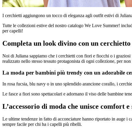
I cerchietti aggiungono un tocco di eleganza agli outfit estivi di Julia
Tutte le collezioni estive del nostro catalogo We Love Summer! includon
per capelli!
Completa un look divino con un cerchietto
Noi di Juliana sappiamo che i cerchietti con fiori e fiocchi o i grazios
realizzato nello stesso tessuto protagonista di ogni collezione, per non
La moda per bambini più trendy con un adorabile cerc
In rosa fucsia, blu navy o in uno splendido arancione corallo, i cerchiet
Le fasce a fiori sono spettacolari e adornano il viso delle bambine tene
L’accessorio di moda che unisce comfort e s
Le ultime tendenze in fatto di acconciature hanno riportato in auge i ca
sempre facile per chi ha i capelli più ribelli.