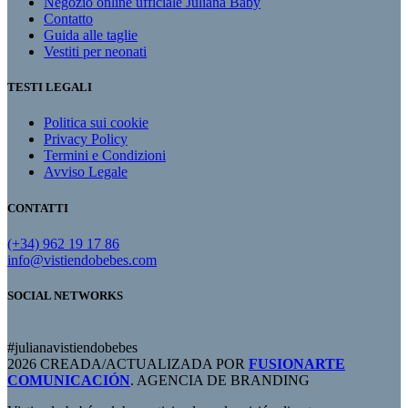
Negozio online ufficiale Juliana Baby
Contatto
Guida alle taglie
Vestiti per neonati
TESTI LEGALI
Politica sui cookie
Privacy Policy
Termini e Condizioni
Avviso Legale
CONTATTI
(+34) 962 19 17 86
info@vistiendobebes.com
SOCIAL NETWORKS
#julianavistiendobebes
2026 CREADA/ACTUALIZADA POR
FUSIONARTE
COMUNICACIÓN
. AGENCIA DE BRANDING