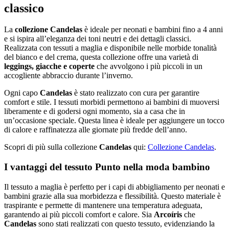
classico
La
collezione Candelas
è ideale per neonati e bambini fino a 4 anni
e si ispira all’eleganza dei toni neutri e dei dettagli classici.
Realizzata con tessuti a maglia e disponibile nelle morbide tonalità
del bianco e del crema, questa collezione offre una varietà di
leggings, giacche e coperte
che avvolgono i più piccoli in un
accogliente abbraccio durante l’inverno.
Ogni capo
Candelas
è stato realizzato con cura per garantire
comfort e stile. I tessuti morbidi permettono ai bambini di muoversi
liberamente e di godersi ogni momento, sia a casa che in
un’occasione speciale. Questa linea è ideale per aggiungere un tocco
di calore e raffinatezza alle giornate più fredde dell’anno.
Scopri di più sulla collezione
Candelas
qui:
Collezione Candelas
.
I vantaggi del tessuto Punto nella moda bambino
Il tessuto a maglia è perfetto per i capi di abbigliamento per neonati e
bambini grazie alla sua morbidezza e flessibilità. Questo materiale è
traspirante e permette di mantenere una temperatura adeguata,
garantendo ai più piccoli comfort e calore. Sia
Arcoíris
che
Candelas
sono stati realizzati con questo tessuto, evidenziando la