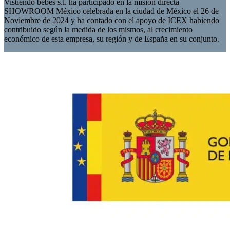
Vistiendo bebés s.l. ha participado en la misión directa
SHOWROOM México celebrada en la ciudad de México el 26 de
Noviembre de 2024 y ha contado con el apoyo de ICEX habiendo
contribuido según la medida de los mismos, al crecimiento
económico de esta empresa, su región y de España en su conjunto.