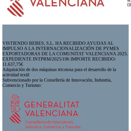
VISTIENDO BEBES, S.L. HA RECIBIDO AYUDAS AL
IMPULSO A LA INTERNACIONALIZACIÓN DE PYMES
EXPORTADORAS DE LA COMUNITAT VALENCIANA 2025.
EXPEDIENTE INTPRM/2025/196 IMPORTE RECIBIDO:
11.637,75€
Adquisición de dos máquinas tricotosa para el desarrollo de la
actividad textil
Subvencionado por la Consellería de Innovación, Industria,
Comercio y Turismo: