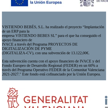
VISTIENDO BEBÉS, S.L. ha realizado el proyecto “Implantación
de un ERP para la
empresa VISTIENDO BEBES SL” para el que ha conseguido el
apoyo financiero de
IVACE a través del Programa PROYECTOS DE
DIGITALIZACIÓN DE PYME
(DIGITALIZA-CV), con una subvención de 13.122,00€.
Esta subvención cuenta con el apoyo financiero de IVACE y del
Fondo Europeo de Desarrollo Regional (FEDER) en un 60% a
través del Programa Operativo FEDER de la Comunitat Valenciana
2021-2027." Este fondo está cofinanciado por la Unión Europea.