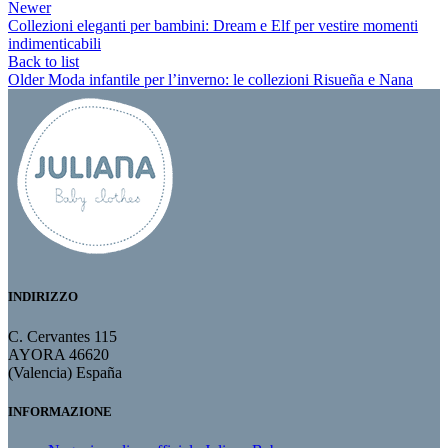
Newer
Collezioni eleganti per bambini: Dream e Elf per vestire momenti
indimenticabili
Back to list
Older
Moda infantile per l’inverno: le collezioni Risueña e Nana
INDIRIZZO
C. Cervantes 115
AYORA 46620
(Valencia) España
INFORMAZIONE