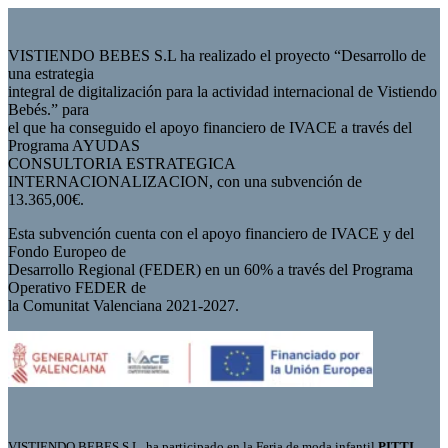
VISTIENDO BEBES S.L ha realizado el proyecto “Desarrollo de
una estrategia
integral de digitalización para la actividad internacional de Vistiendo
Bebés.” para
el que ha conseguido el apoyo financiero de IVACE a través del
Programa AYUDAS
CONSULTORIA ESTRATEGICA
INTERNACIONALIZACION, con una subvención de
13.365,00€.
Esta subvención cuenta con el apoyo financiero de IVACE y del
Fondo Europeo de
Desarrollo Regional (FEDER) en un 60% a través del Programa
Operativo FEDER de
la Comunitat Valenciana 2021-2027.
VISTIENDO BEBES S.L. ha participado en la Feria de moda infantil
PITTI