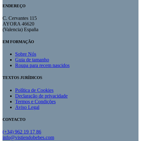
ENDEREÇO
C. Cervantes 115
AYORA 46620
(Valencia) España
EM FORMAÇÃO
Sobre Nós
Guia de tamanho
Roupa para recem nascidos
TEXTOS JURÍDICOS
Política de Cookies
Declaração de privacidade
Termos e Condições
Aviso Legal
CONTACTO
(+34) 962 19 17 86
info@vistiendobebes.com