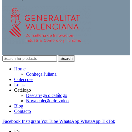
Search
Home
Conheça Juliana
Colecções
Lojas
Catálogo
Descarrega o catálogo
Nova coleção de vídeo
Blog
Contacto
Facebook
Instagram
YouTube
WhatsApp
WhatsApp
TikTok
ES