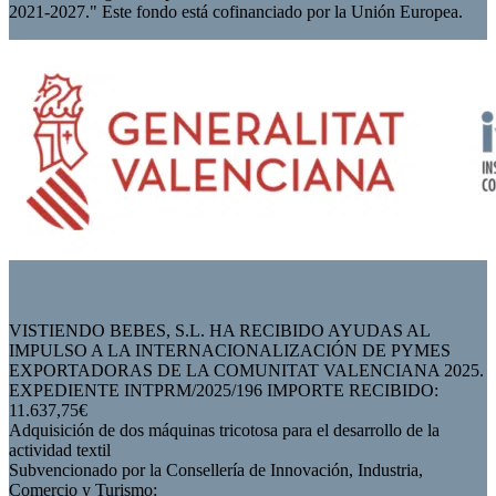
2021-2027." Este fondo está cofinanciado por la Unión Europea.
VISTIENDO BEBES, S.L. HA RECIBIDO AYUDAS AL
IMPULSO A LA INTERNACIONALIZACIÓN DE PYMES
EXPORTADORAS DE LA COMUNITAT VALENCIANA 2025.
EXPEDIENTE INTPRM/2025/196 IMPORTE RECIBIDO:
11.637,75€
Adquisición de dos máquinas tricotosa para el desarrollo de la
actividad textil
Subvencionado por la Consellería de Innovación, Industria,
Comercio y Turismo: