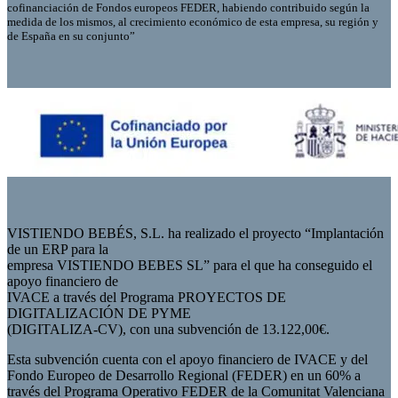
cofinanciación de Fondos europeos FEDER, habiendo contribuido según la
medida de los mismos, al crecimiento económico de esta empresa, su región y
de España en su conjunto”
VISTIENDO BEBÉS, S.L. ha realizado el proyecto “Implantación
de un ERP para la
empresa VISTIENDO BEBES SL” para el que ha conseguido el
apoyo financiero de
IVACE a través del Programa PROYECTOS DE
DIGITALIZACIÓN DE PYME
(DIGITALIZA-CV), con una subvención de 13.122,00€.
Esta subvención cuenta con el apoyo financiero de IVACE y del
Fondo Europeo de Desarrollo Regional (FEDER) en un 60% a
través del Programa Operativo FEDER de la Comunitat Valenciana