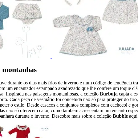
e montanhas
e durante os dias mais frios de inverno e num código de tendência tra
com um encantador estampado axadrezado que lhe confere um toque cláss
asa. Inspirada nas paisagens montanhosas, a coleção
Burbuja
capta a e
rto. Cada peça de vestuário foi concebida não só para proteger do fri
meter o estilo. Desde casacos a conjuntos completos com cachecol e go
cadas não só oferecem calor, como também acrescentam um encanto espec
panhará durante o inverno. Descobre mais sobre a coleção
Bubble
aqui