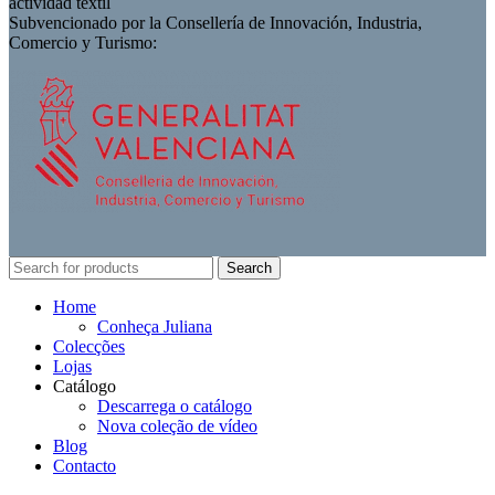
actividad textil
Subvencionado por la Consellería de Innovación, Industria,
Comercio y Turismo:
Search
Home
Conheça Juliana
Colecções
Lojas
Catálogo
Descarrega o catálogo
Nova coleção de vídeo
Blog
Contacto