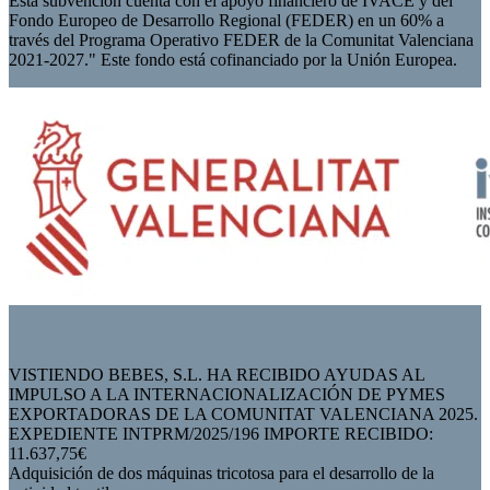
Esta subvención cuenta con el apoyo financiero de IVACE y del
Fondo Europeo de Desarrollo Regional (FEDER) en un 60% a
través del Programa Operativo FEDER de la Comunitat Valenciana
2021-2027." Este fondo está cofinanciado por la Unión Europea.
VISTIENDO BEBES, S.L. HA RECIBIDO AYUDAS AL
IMPULSO A LA INTERNACIONALIZACIÓN DE PYMES
EXPORTADORAS DE LA COMUNITAT VALENCIANA 2025.
EXPEDIENTE INTPRM/2025/196 IMPORTE RECIBIDO:
11.637,75€
Adquisición de dos máquinas tricotosa para el desarrollo de la