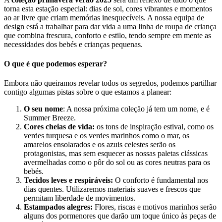
torna esta estação especial: dias de sol, cores vibrantes e momentos
ao ar livre que criam memórias inesquecíveis. A nossa equipa de
design está a trabalhar para dar vida a uma linha de roupa de criança
que combina frescura, conforto e estilo, tendo sempre em mente as
necessidades dos bebés e crianças pequenas.
O que é que podemos esperar?
Embora não queiramos revelar todos os segredos, podemos partilhar
contigo algumas pistas sobre o que estamos a planear:
O seu nome
: A nossa próxima coleção já tem um nome, e é
Summer Breeze.
Cores cheias de vida:
os tons de inspiração estival, como os
verdes turquesa e os verdes marinhos como o mar, os
amarelos ensolarados e os azuis celestes serão os
protagonistas, mas sem esquecer as nossas paletas clássicas
avermelhadas como o pôr do sol ou as cores neutras para os
bebés.
Tecidos leves e respiráveis:
O conforto é fundamental nos
dias quentes. Utilizaremos materiais suaves e frescos que
permitam liberdade de movimentos.
Estampados alegres:
Flores, riscas e motivos marinhos serão
alguns dos pormenores que darão um toque único às peças de