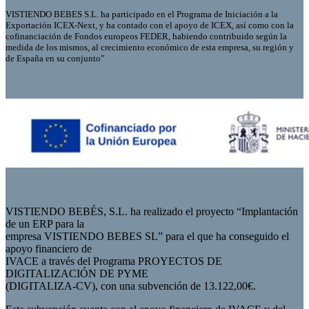
VISTIENDO BEBES S.L. ha participado en el Programa de Iniciación a la
Exportación ICEX-Next, y ha contado con el apoyo de ICEX, así como con la
cofinanciación de Fondos europeos FEDER, habiendo contribuido según la
medida de los mismos, al crecimiento económico de esta empresa, su región y
de España en su conjunto”
VISTIENDO BEBÉS, S.L. ha realizado el proyecto “Implantación
de un ERP para la
empresa VISTIENDO BEBES SL” para el que ha conseguido el
apoyo financiero de
IVACE a través del Programa PROYECTOS DE
DIGITALIZACIÓN DE PYME
(DIGITALIZA-CV), con una subvención de 13.122,00€.