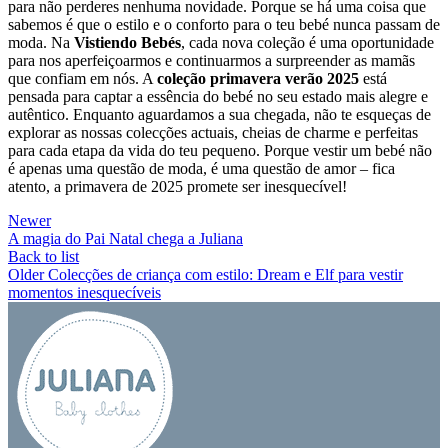
para não perderes nenhuma novidade. Porque se há uma coisa que
sabemos é que o estilo e o conforto para o teu bebé nunca passam de
moda. Na
Vistiendo Bebés
, cada nova coleção é uma oportunidade
para nos aperfeiçoarmos e continuarmos a surpreender as mamãs
que confiam em nós. A
coleção primavera verão 2025
está
pensada para captar a essência do bebé no seu estado mais alegre e
autêntico. Enquanto aguardamos a sua chegada, não te esqueças de
explorar as nossas colecções actuais, cheias de charme e perfeitas
para cada etapa da vida do teu pequeno. Porque vestir um bebé não
é apenas uma questão de moda, é uma questão de amor – fica
atento, a primavera de 2025 promete ser inesquecível!
Newer
A magia do Pai Natal chega a Juliana
Back to list
Older
Colecções de criança com estilo: Dream e Elf para vestir
momentos inesquecíveis