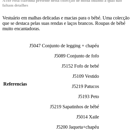
A cor rosa clarinha presente nesta colecção de moda infantil à qual não
faltam detalhes
Vestuário em malhas delicadas e macias para o bébé. Uma colecção
que se destaca pelas suas rendas e laços brancos. Roupas de bébé
muito encantadoras.
J5047 Conjunto de legging + chapéu
J5089 Conjunto de fofo
J5152 Fofo de bebé
J5109 Vestido
Referencias
J5219 Patucos
J5193 Peto
J5219 Sapatinhos de bébé
J5014 Xaile
J5200 Jaqueta+chapéu