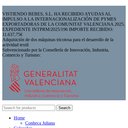
VISTIENDO BEBES, S.L. HA RECIBIDO AYUDAS AL
IMPULSO A LA INTERNACIONALIZACIÓN DE PYMES
EXPORTADORAS DE LA COMUNITAT VALENCIANA 2025.
EXPEDIENTE INTPRM/2025/196 IMPORTE RECIBIDO:
11.637,75€
Adquisición de dos máquinas tricotosa para el desarrollo de la
actividad textil
Subvencionado por la Consellería de Innovación, Industria,
Comercio y Turismo:
Search
Home
Conheça Juliana