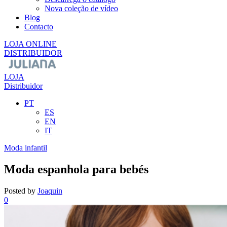
Nova coleção de vídeo
Blog
Contacto
LOJA ONLINE
DISTRIBUIDOR
LOJA
Distribuidor
PT
ES
EN
IT
Moda infantil
Moda espanhola para bebés
Posted by
Joaquin
0