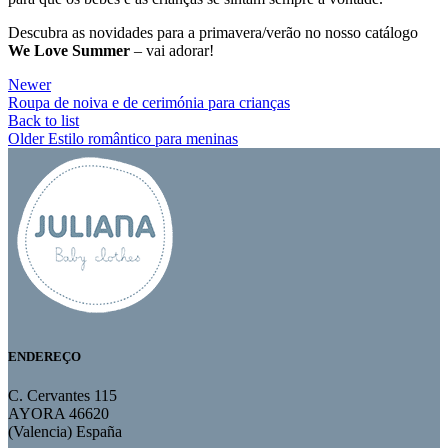
Descubra as novidades para a primavera/verão no nosso catálogo
We Love Summer
– vai adorar!
Newer
Roupa de noiva e de cerimónia para crianças
Back to list
Older
Estilo romântico para meninas
ENDEREÇO
C. Cervantes 115
AYORA 46620
(Valencia) España