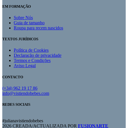
EM FORMAÇÃO
Sobre Nós
Guia de tamanho
Roupa para recem nascidos
TEXTOS JURÍDICOS
Política de Cookies
Declaração de privacidade
Termos e Condições
Aviso Legal
CONTACTO
(+34) 962 19 17 86
info@vistiendobebes.com
REDES SOCIAIS
#julianavistiendobebes
2026 CREADA/ACTUALIZADA POR
FUSIONARTE