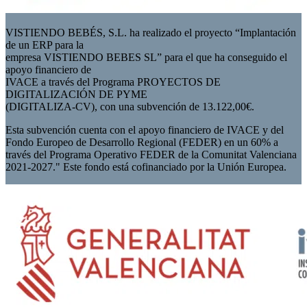
VISTIENDO BEBÉS, S.L. ha realizado el proyecto “Implantación
de un ERP para la
empresa VISTIENDO BEBES SL” para el que ha conseguido el
apoyo financiero de
IVACE a través del Programa PROYECTOS DE
DIGITALIZACIÓN DE PYME
(DIGITALIZA-CV), con una subvención de 13.122,00€.
Esta subvención cuenta con el apoyo financiero de IVACE y del
Fondo Europeo de Desarrollo Regional (FEDER) en un 60% a
través del Programa Operativo FEDER de la Comunitat Valenciana
2021-2027." Este fondo está cofinanciado por la Unión Europea.