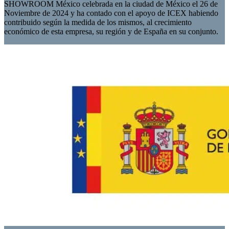
SHOWROOM México celebrada en la ciudad de México el 26 de
Noviembre de 2024 y ha contado con el apoyo de ICEX habiendo
contribuido según la medida de los mismos, al crecimiento
económico de esta empresa, su región y de España en su conjunto.