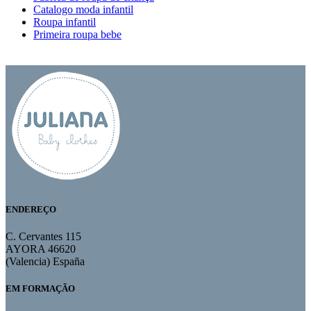
Catalogo moda infantil
Roupa infantil
Primeira roupa bebe
ENDEREÇO
C. Cervantes 115
AYORA 46620
(Valencia) España
EM FORMAÇÃO