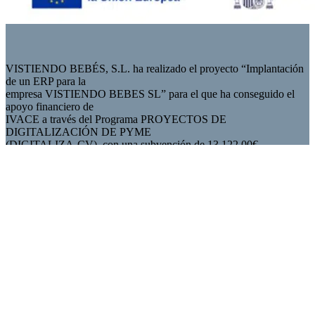
VISTIENDO BEBÉS, S.L. ha realizado el proyecto “Implantación
de un ERP para la
empresa VISTIENDO BEBES SL” para el que ha conseguido el
apoyo financiero de
IVACE a través del Programa PROYECTOS DE
DIGITALIZACIÓN DE PYME
(DIGITALIZA-CV), con una subvención de 13.122,00€.
Esta subvención cuenta con el apoyo financiero de IVACE y del
Fondo Europeo de Desarrollo Regional (FEDER) en un 60% a
través del Programa Operativo FEDER de la Comunitat Valenciana
2021-2027." Este fondo está cofinanciado por la Unión Europea.