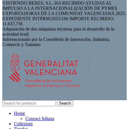
VISTIENDO BEBES, S.L. HA RECIBIDO AYUDAS AL
IMPULSO A LA INTERNACIONALIZACIÓN DE PYMES
EXPORTADORAS DE LA COMUNITAT VALENCIANA 2025.
EXPEDIENTE INTPRM/2025/196 IMPORTE RECIBIDO:
11.637,75€
Adquisición de dos máquinas tricotosa para el desarrollo de la
actividad textil
Subvencionado por la Consellería de Innovación, Industria,
Comercio y Turismo:
Search
Home
Conosci Juliana
Collezioni
Tiendas