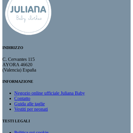
INDIRIZZO
C. Cervantes 115
AYORA 46620
(Valencia) España
INFORMAZIONE
Negozio online ufficiale Juliana Baby
Contatto
Guida alle taglie
Vestiti per neonati
TESTI LEGALI
Politica sui cookie