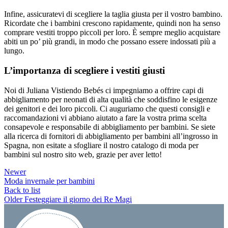
Infine, assicuratevi di scegliere la taglia giusta per il vostro bambino.
Ricordate che i bambini crescono rapidamente, quindi non ha senso
comprare vestiti troppo piccoli per loro. È sempre meglio acquistare
abiti un po’ più grandi, in modo che possano essere indossati più a
lungo.
L’importanza di scegliere i vestiti giusti
Noi di Juliana Vistiendo Bebés ci impegniamo a offrire capi di
abbigliamento per neonati di alta qualità che soddisfino le esigenze
dei genitori e dei loro piccoli. Ci auguriamo che questi consigli e
raccomandazioni vi abbiano aiutato a fare la vostra prima scelta
consapevole e responsabile di abbigliamento per bambini. Se siete
alla ricerca di fornitori di abbigliamento per bambini all’ingrosso in
Spagna, non esitate a sfogliare il nostro catalogo di moda per
bambini sul nostro sito web, grazie per aver letto!
Newer
Moda invernale per bambini
Back to list
Older
Festeggiare il giorno dei Re Magi