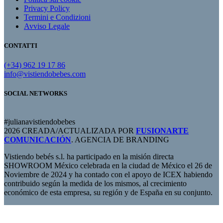
Privacy Policy
Termini e Condizioni
Avviso Legale
CONTATTI
(+34) 962 19 17 86
info@vistiendobebes.com
SOCIAL NETWORKS
#julianavistiendobebes
2026 CREADA/ACTUALIZADA POR
FUSIONARTE
COMUNICACIÓN
. AGENCIA DE BRANDING
Vistiendo bebés s.l. ha participado en la misión directa
SHOWROOM México celebrada en la ciudad de México el 26 de
Noviembre de 2024 y ha contado con el apoyo de ICEX habiendo
contribuido según la medida de los mismos, al crecimiento
económico de esta empresa, su región y de España en su conjunto.