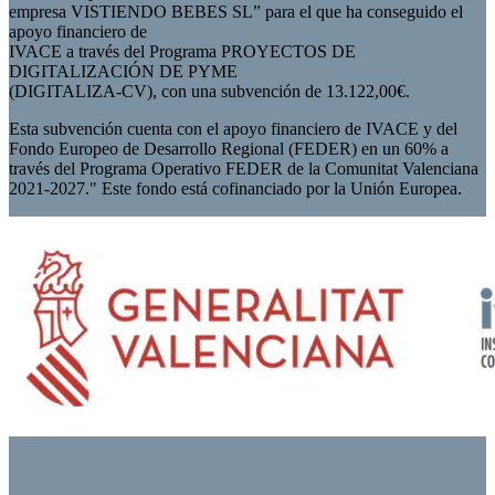
empresa VISTIENDO BEBES SL” para el que ha conseguido el
apoyo financiero de
IVACE a través del Programa PROYECTOS DE
DIGITALIZACIÓN DE PYME
(DIGITALIZA-CV), con una subvención de 13.122,00€.
Esta subvención cuenta con el apoyo financiero de IVACE y del
Fondo Europeo de Desarrollo Regional (FEDER) en un 60% a
través del Programa Operativo FEDER de la Comunitat Valenciana
2021-2027." Este fondo está cofinanciado por la Unión Europea.