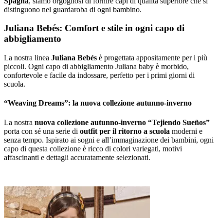
Spagna
, siamo orgogliosi di fornire capi di qualità superiore che si
distinguono nel guardaroba di ogni bambino.
Juliana Bebés: Comfort e stile in ogni capo di
abbigliamento
La nostra linea
Juliana Bebés
è progettata appositamente per i più
piccoli. Ogni capo di abbigliamento Juliana baby è morbido,
confortevole e facile da indossare, perfetto per i primi giorni di
scuola.
“Weaving Dreams”: la nuova collezione autunno-inverno
La nostra
nuova collezione autunno-inverno “Tejiendo Sueños”
porta con sé una serie di
outfit per il ritorno a scuola
moderni e
senza tempo. Ispirato ai sogni e all’immaginazione dei bambini, ogni
capo di questa collezione è ricco di colori variegati, motivi
affascinanti e dettagli accuratamente selezionati.