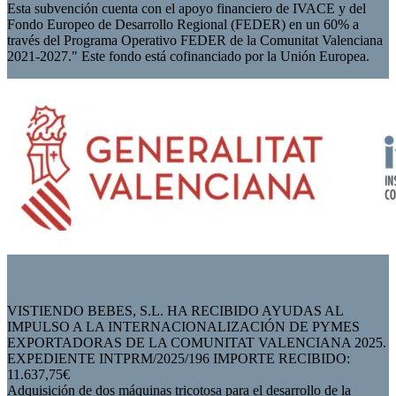
Esta subvención cuenta con el apoyo financiero de IVACE y del
Fondo Europeo de Desarrollo Regional (FEDER) en un 60% a
través del Programa Operativo FEDER de la Comunitat Valenciana
2021-2027." Este fondo está cofinanciado por la Unión Europea.
VISTIENDO BEBES, S.L. HA RECIBIDO AYUDAS AL
IMPULSO A LA INTERNACIONALIZACIÓN DE PYMES
EXPORTADORAS DE LA COMUNITAT VALENCIANA 2025.
EXPEDIENTE INTPRM/2025/196 IMPORTE RECIBIDO:
11.637,75€
Adquisición de dos máquinas tricotosa para el desarrollo de la