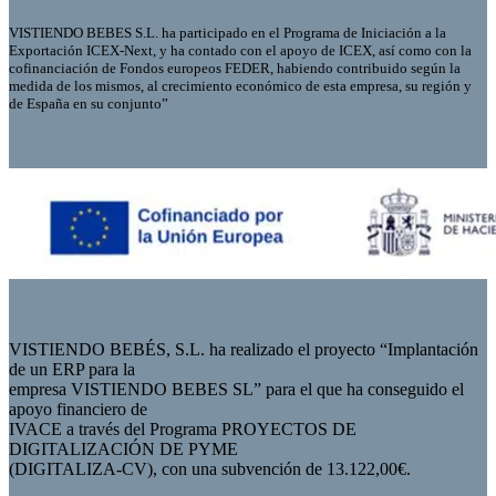
VISTIENDO BEBES S.L. ha participado en el Programa de Iniciación a la
Exportación ICEX-Next, y ha contado con el apoyo de ICEX, así como con la
cofinanciación de Fondos europeos FEDER, habiendo contribuido según la
medida de los mismos, al crecimiento económico de esta empresa, su región y
de España en su conjunto”
VISTIENDO BEBÉS, S.L. ha realizado el proyecto “Implantación
de un ERP para la
empresa VISTIENDO BEBES SL” para el que ha conseguido el
apoyo financiero de
IVACE a través del Programa PROYECTOS DE
DIGITALIZACIÓN DE PYME
(DIGITALIZA-CV), con una subvención de 13.122,00€.