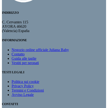
INDIRIZZO
C. Cervantes 115
AYORA 46620
(Valencia) España
INFORMAZIONE
Negozio online ufficiale Juliana Baby
Contatto
Guida alle taglie
Vestiti per neonati
TESTI LEGALI
Politica sui cookie
Privacy Policy
Termini e Condizioni
Avviso Legale
CONTATTI