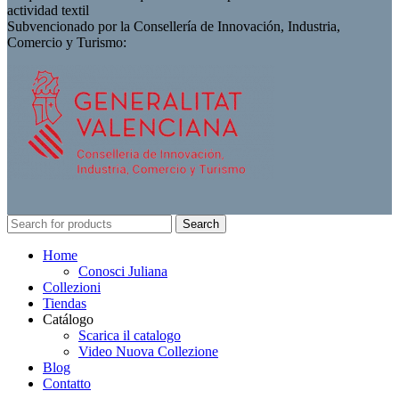
actividad textil
Subvencionado por la Consellería de Innovación, Industria,
Comercio y Turismo:
Search
Home
Conosci Juliana
Collezioni
Tiendas
Catálogo
Scarica il catalogo
Video Nuova Collezione
Blog
Contatto