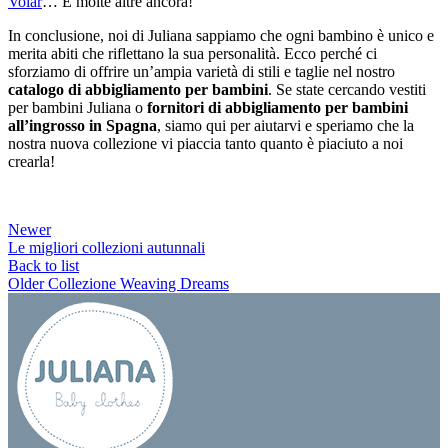
Volar
… E molte altre ancora!
In conclusione, noi di Juliana sappiamo che ogni bambino è unico e
merita abiti che riflettano la sua personalità. Ecco perché ci
sforziamo di offrire un’ampia varietà di stili e taglie nel nostro
catalogo di abbigliamento per bambini
. Se state cercando vestiti
per bambini Juliana o
fornitori di abbigliamento per bambini
all’ingrosso in Spagna
, siamo qui per aiutarvi e speriamo che la
nostra nuova collezione vi piaccia tanto quanto è piaciuto a noi
crearla!
Newer
Le migliori collezioni autunnali
Back to list
Older
Collezione Weaving Dreams