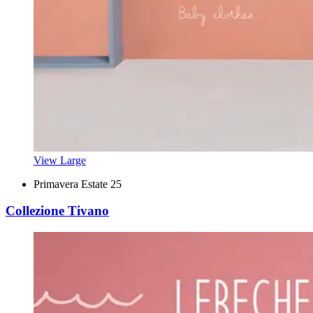
View Large
Primavera Estate 25
Collezione Tivano