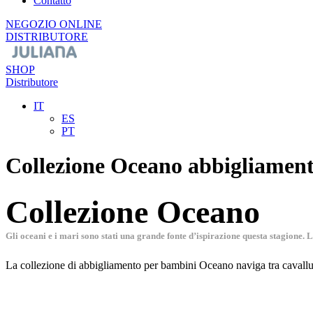
Contatto
NEGOZIO ONLINE
DISTRIBUTORE
SHOP
Distributore
IT
ES
PT
Collezione Oceano abbigliamen
Collezione Oceano
Gli oceani e i mari sono stati una grande fonte d’ispirazione questa stagione.
La collezione di abbigliamento per bambini Oceano naviga tra cavallucc