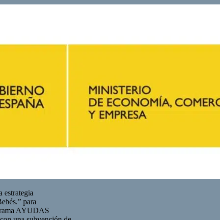
estrategia
 Bebés.” para
Programa AYUDAS
una subvención de