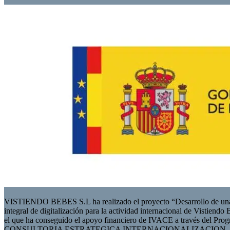
VISTIENDO BEBES S.L ha realizado el proyecto “Desarrollo de una 
integral de digitalización para la actividad internacional de Vistiendo
el que ha conseguido el apoyo financiero de IVACE a través del 
CONSULTORIA ESTRATEGICA INTERNACIONALIZACION, con 