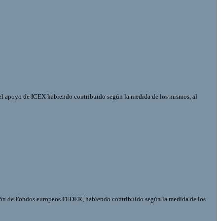
el apoyo de ICEX habiendo contribuido según la medida de los mismos, al
ión de Fondos europeos FEDER, habiendo contribuido según la medida de los