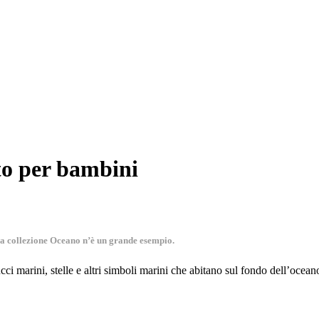
to per bambini
 La collezione Oceano n’è un grande esempio.
i marini, stelle e altri simboli marini che abitano sul fondo dell’ocean