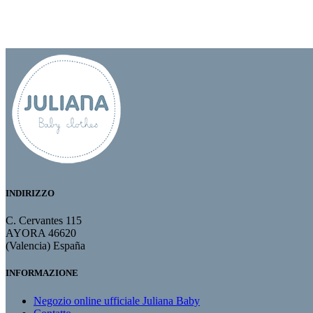
INDIRIZZO
C. Cervantes 115
AYORA 46620
(Valencia) España
INFORMAZIONE
Negozio online ufficiale Juliana Baby