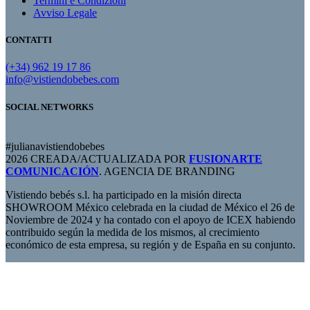
Termini e Condizioni
Avviso Legale
CONTATTI
(+34) 962 19 17 86
info@vistiendobebes.com
SOCIAL NETWORKS
#julianavistiendobebes
2026 CREADA/ACTUALIZADA POR
FUSIONARTE
COMUNICACIÓN
. AGENCIA DE BRANDING
Vistiendo bebés s.l. ha participado en la misión directa
SHOWROOM México celebrada en la ciudad de México el 26 de
Noviembre de 2024 y ha contado con el apoyo de ICEX habiendo
contribuido según la medida de los mismos, al crecimiento
económico de esta empresa, su región y de España en su conjunto.