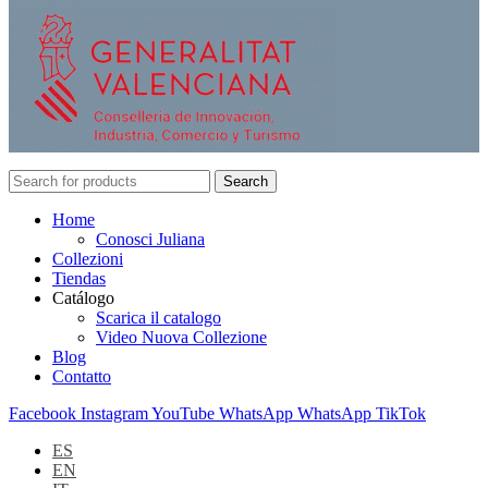
Search
Home
Conosci Juliana
Collezioni
Tiendas
Catálogo
Scarica il catalogo
Video Nuova Collezione
Blog
Contatto
Facebook
Instagram
YouTube
WhatsApp
WhatsApp
TikTok
ES
EN