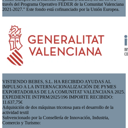
través del Programa Operativo FEDER de la Comunitat Valenciana
2021-2027." Este fondo está cofinanciado por la Unión Europea.
VISTIENDO BEBES, S.L. HA RECIBIDO AYUDAS AL
IMPULSO A LA INTERNACIONALIZACIÓN DE PYMES
EXPORTADORAS DE LA COMUNITAT VALENCIANA 2025.
EXPEDIENTE INTPRM/2025/196 IMPORTE RECIBIDO:
11.637,75€
Adquisición de dos máquinas tricotosa para el desarrollo de la
actividad textil
Subvencionado por la Consellería de Innovación, Industria,
Comercio y Turismo: