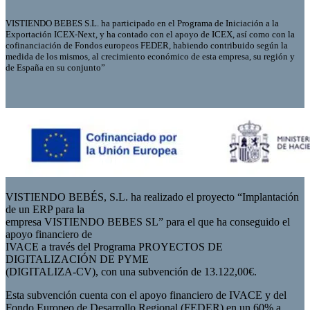
VISTIENDO BEBES S.L. ha participado en el Programa de Iniciación a la
Exportación ICEX-Next, y ha contado con el apoyo de ICEX, así como con la
cofinanciación de Fondos europeos FEDER, habiendo contribuido según la
medida de los mismos, al crecimiento económico de esta empresa, su región y
de España en su conjunto”
VISTIENDO BEBÉS, S.L. ha realizado el proyecto “Implantación
de un ERP para la
empresa VISTIENDO BEBES SL” para el que ha conseguido el
apoyo financiero de
IVACE a través del Programa PROYECTOS DE
DIGITALIZACIÓN DE PYME
(DIGITALIZA-CV), con una subvención de 13.122,00€.
Esta subvención cuenta con el apoyo financiero de IVACE y del
Fondo Europeo de Desarrollo Regional (FEDER) en un 60% a