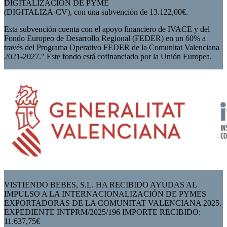
DIGITALIZACIÓN DE PYME
(DIGITALIZA-CV), con una subvención de 13.122,00€.
Esta subvención cuenta con el apoyo financiero de IVACE y del
Fondo Europeo de Desarrollo Regional (FEDER) en un 60% a
través del Programa Operativo FEDER de la Comunitat Valenciana
2021-2027." Este fondo está cofinanciado por la Unión Europea.
VISTIENDO BEBES, S.L. HA RECIBIDO AYUDAS AL
IMPULSO A LA INTERNACIONALIZACIÓN DE PYMES
EXPORTADORAS DE LA COMUNITAT VALENCIANA 2025.
EXPEDIENTE INTPRM/2025/196 IMPORTE RECIBIDO:
11.637,75€