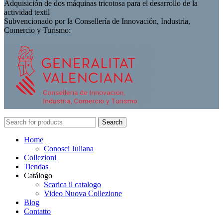
Adquisición de dos máquinas tricotosa para el desarrollo de la
actividad textil
Subvencionado por la Consellería de Innovación, Industria,
Comercio y Turismo:
Search
Home
Conosci Juliana
Collezioni
Tiendas
Catálogo
Scarica il catalogo
Video Nuova Collezione
Blog
Contatto