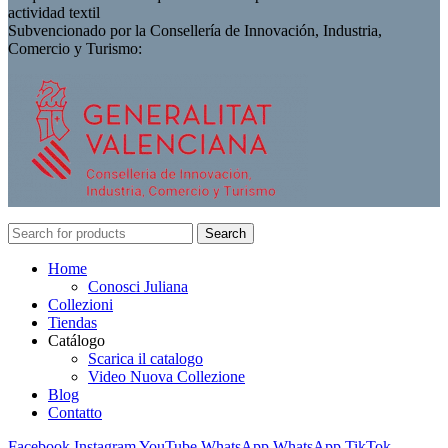
actividad textil
Subvencionado por la Consellería de Innovación, Industria,
Comercio y Turismo:
Search
Home
Conosci Juliana
Collezioni
Tiendas
Catálogo
Scarica il catalogo
Video Nuova Collezione
Blog
Contatto
Facebook
Instagram
YouTube
WhatsApp
WhatsApp
TikTok