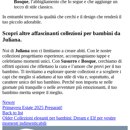
Bosque
, l’abbigliamento che lo segue e che aggiunge un
tocco di stile classico.
In entrambi troverai la qualità che cerchi e il design che renderà il
tuo piccolo adorabile.
Scopri altre affascinanti collezioni per bambini da
Juliana.
Noi di
Juliana
non ci limitiamo a creare abiti. Con le nostre
collezioni progettiamo esperienze, accompagniamo tappe e
celebriamo momenti unici. Con
Susurro
e
Bosque
, cerchiamo di
offrirti opzioni che riflettano la cura e l’amore che provi per il tuo
bambino. Ti invitiamo a esplorare queste collezioni e a scegliere i
capi che meglio si adattano al tuo stile di vita e, soprattutto, al
carattere unico del tuo bambino. Perché non importa se nelle
giornate più tranquille o nelle avventure più emozionanti, il tuo
bambino merita sempre il meglio.
Newer
Primavera Estate 2025 Preparati!
Back to list
Older
Collezioni eleganti per bambini: Dream e Elf per vestire
momenti indimenticabili