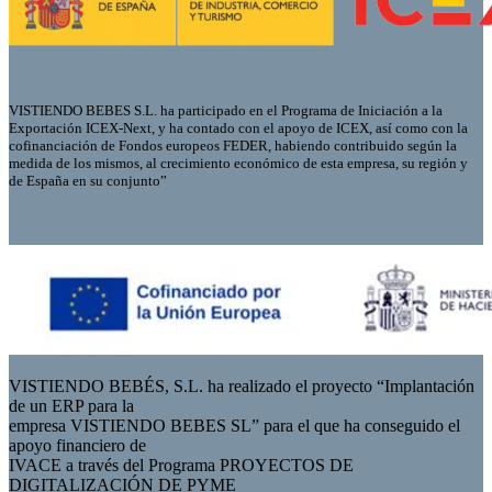
VISTIENDO BEBES S.L. ha participado en el Programa de Iniciación a la
Exportación ICEX-Next, y ha contado con el apoyo de ICEX, así como con la
cofinanciación de Fondos europeos FEDER, habiendo contribuido según la
medida de los mismos, al crecimiento económico de esta empresa, su región y
de España en su conjunto”
VISTIENDO BEBÉS, S.L. ha realizado el proyecto “Implantación
de un ERP para la
empresa VISTIENDO BEBES SL” para el que ha conseguido el
apoyo financiero de
IVACE a través del Programa PROYECTOS DE
DIGITALIZACIÓN DE PYME