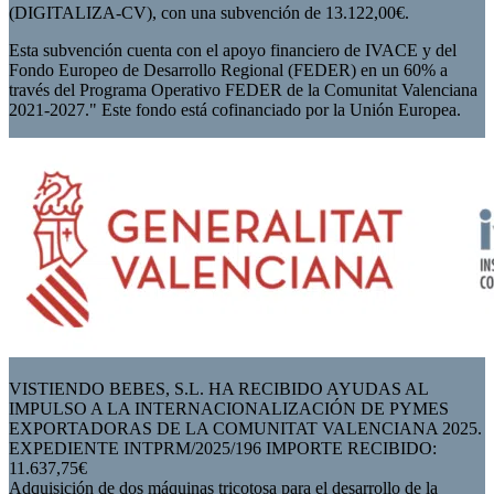
(DIGITALIZA-CV), con una subvención de 13.122,00€.
Esta subvención cuenta con el apoyo financiero de IVACE y del
Fondo Europeo de Desarrollo Regional (FEDER) en un 60% a
través del Programa Operativo FEDER de la Comunitat Valenciana
2021-2027." Este fondo está cofinanciado por la Unión Europea.
VISTIENDO BEBES, S.L. HA RECIBIDO AYUDAS AL
IMPULSO A LA INTERNACIONALIZACIÓN DE PYMES
EXPORTADORAS DE LA COMUNITAT VALENCIANA 2025.
EXPEDIENTE INTPRM/2025/196 IMPORTE RECIBIDO:
11.637,75€
Adquisición de dos máquinas tricotosa para el desarrollo de la