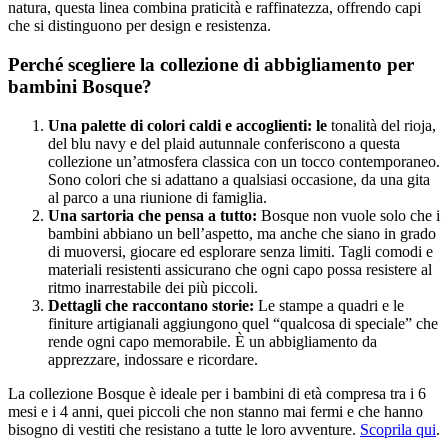
natura, questa linea combina praticità e raffinatezza, offrendo capi
che si distinguono per design e resistenza.
Perché scegliere la collezione di abbigliamento per
bambini Bosque?
Una palette di colori caldi e accoglienti: le
tonalità del rioja,
del blu navy e del plaid autunnale conferiscono a questa
collezione un’atmosfera classica con un tocco contemporaneo.
Sono colori che si adattano a qualsiasi occasione, da una gita
al parco a una riunione di famiglia.
Una sartoria che pensa a tutto:
Bosque non vuole solo che i
bambini abbiano un bell’aspetto, ma anche che siano in grado
di muoversi, giocare ed esplorare senza limiti. Tagli comodi e
materiali resistenti assicurano che ogni capo possa resistere al
ritmo inarrestabile dei più piccoli.
Dettagli che raccontano storie:
Le stampe a quadri e le
finiture artigianali aggiungono quel “qualcosa di speciale” che
rende ogni capo memorabile. È un abbigliamento da
apprezzare, indossare e ricordare.
La collezione Bosque è ideale per i bambini di età compresa tra i 6
mesi e i 4 anni, quei piccoli che non stanno mai fermi e che hanno
bisogno di vestiti che resistano a tutte le loro avventure.
Scoprila qui
.