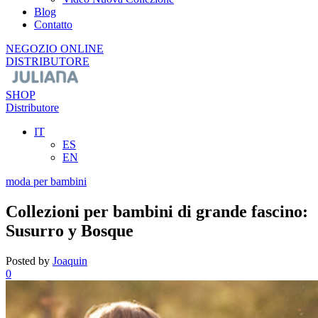
Blog
Contatto
NEGOZIO ONLINE
DISTRIBUTORE
SHOP
Distributore
IT
ES
EN
moda per bambini
Collezioni per bambini di grande fascino:
Susurro y Bosque
Posted by
Joaquin
0