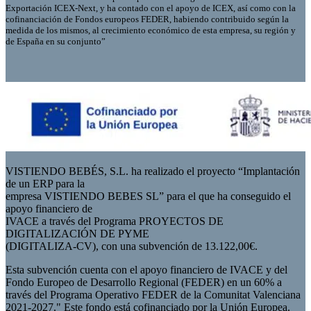
Exportación ICEX-Next, y ha contado con el apoyo de ICEX, así como con la
cofinanciación de Fondos europeos FEDER, habiendo contribuido según la
medida de los mismos, al crecimiento económico de esta empresa, su región y
de España en su conjunto”
VISTIENDO BEBÉS, S.L. ha realizado el proyecto “Implantación
de un ERP para la
empresa VISTIENDO BEBES SL” para el que ha conseguido el
apoyo financiero de
IVACE a través del Programa PROYECTOS DE
DIGITALIZACIÓN DE PYME
(DIGITALIZA-CV), con una subvención de 13.122,00€.
Esta subvención cuenta con el apoyo financiero de IVACE y del
Fondo Europeo de Desarrollo Regional (FEDER) en un 60% a
través del Programa Operativo FEDER de la Comunitat Valenciana
2021-2027." Este fondo está cofinanciado por la Unión Europea.