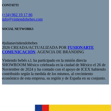
CONTATTI
(+34) 962 19 17 86
info@vistiendobebes.com
SOCIAL NETWORKS
#julianavistiendobebes
2026 CREADA/ACTUALIZADA POR
FUSIONARTE
COMUNICACIÓN
. AGENCIA DE BRANDING
Vistiendo bebés s.l. ha participado en la misión directa
SHOWROOM México celebrada en la ciudad de México el 26 de
Noviembre de 2024 y ha contado con el apoyo de ICEX habiendo
contribuido según la medida de los mismos, al crecimiento
económico de esta empresa, su región y de España en su conjunto.