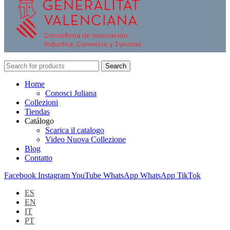
Search
Home
Conosci Juliana
Collezioni
Tiendas
Catálogo
Scarica il catalogo
Video Nuova Collezione
Blog
Contatto
Facebook
Instagram
YouTube
WhatsApp
WhatsApp
TikTok
ES
EN
IT
PT