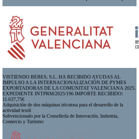
VISTIENDO BEBES, S.L. HA RECIBIDO AYUDAS AL
IMPULSO A LA INTERNACIONALIZACIÓN DE PYMES
EXPORTADORAS DE LA COMUNITAT VALENCIANA 2025.
EXPEDIENTE INTPRM/2025/196 IMPORTE RECIBIDO:
11.637,75€
Adquisición de dos máquinas tricotosa para el desarrollo de la
actividad textil
Subvencionado por la Consellería de Innovación, Industria,
Comercio y Turismo: