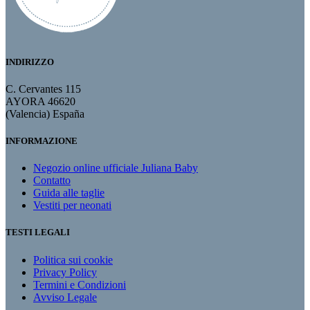
INDIRIZZO
C. Cervantes 115
AYORA 46620
(Valencia) España
INFORMAZIONE
Negozio online ufficiale Juliana Baby
Contatto
Guida alle taglie
Vestiti per neonati
TESTI LEGALI
Politica sui cookie
Privacy Policy
Termini e Condizioni
Avviso Legale